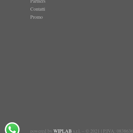
Partners
Contatti
Promo
powered by
WIPLAB
s.r.l. – © 2021 | P.IVA: 083863